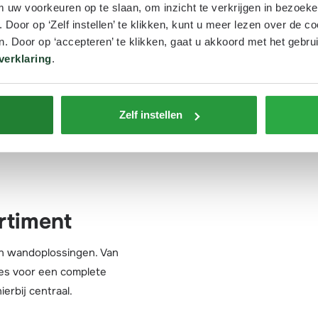
m uw voorkeuren op te slaan, om inzicht te verkrijgen in bezoeke
 zit verweven in alles wat we
we niet alleen onze producten
oor op ‘Zelf instellen’ te klikken, kunt u meer lezen over de co
duct tot proces.
maar ook onze mensen.
. Door op ‘accepteren’ te klikken, gaat u akkoord met het gebrui
verklaring
.
Zelf instellen
rtiment
 en wandoplossingen. Van
lles voor een complete
erbij centraal.