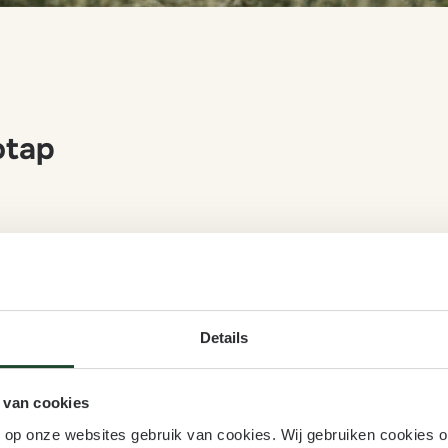
otap
Details
 samenwerken
Kwaliteit
 van cookies
 betrokken team werken we
We investeren in kennis, des
n op onze websites gebruik van cookies. Wij gebruiken cookies 
oor mens, milieu en aarde.
slimme processen. Zo professi