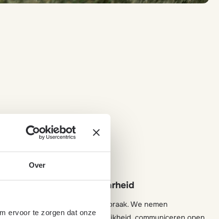
Over
Betrouwbaarheid
kundigheid en
Afspraak is afspraak. We nemen
om ervoor te zorgen dat onze
onaliseren
verantwoordelijkheid, communiceren open