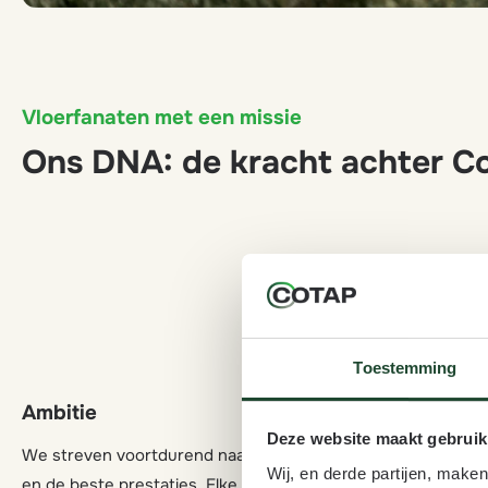
Vloerfanaten met een missie
Ons DNA: de kracht achter C
Toestemming
Ambitie
Duurzaam
Deze website maakt gebruik
We streven voortdurend naar vernieuwing
Als hecht en
Wij, en derde partijen, make
en de beste prestaties. Elke uitdaging gaan
met respect v