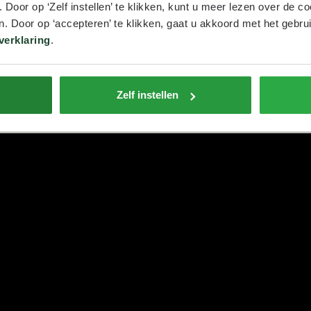
oor op ‘Zelf instellen’ te klikken, kunt u meer lezen over de co
. Door op ‘accepteren’ te klikken, gaat u akkoord met het gebrui
verklaring
.
loerstylist event. Elke editie draait om een uniek thema, met to
Zelf instellen
teit en vakmanschap samenbrengt.