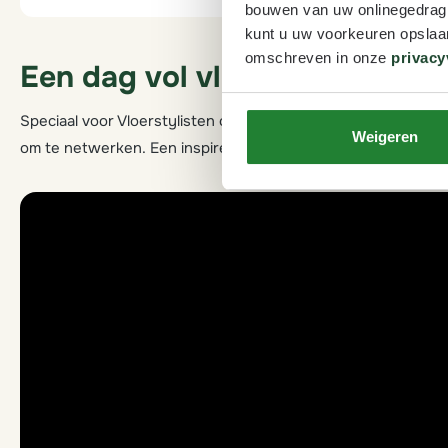
bouwen van uw onlinegedrag. D
kunt u uw voorkeuren opslaan
omschreven in onze
privacy
Een dag vol vloerinspiratie
Speciaal voor Vloerstylisten organiseren wij jaarlijks het V
Weigeren
om te netwerken. Een inspirerende dag die kennis, creativi