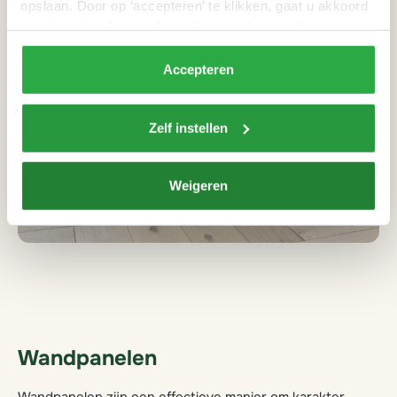
opslaan. Door op ‘accepteren’ te klikken, gaat u akkoord
met het gebruik van alle cookies zoals omschreven in
onze
privacyverklaring
.
Accepteren
Zelf instellen
Weigeren
Wandpanelen