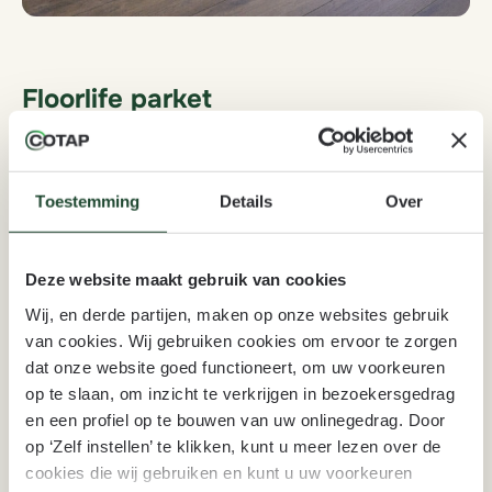
Floorlife parket
De parketcollectie van Floorlife ademt karakter en
vakmanschap. Met natuurlijke materialen en een
Toestemming
Details
Over
authentieke uitstraling biedt Floorlife parket een tijdloze
basis voor elk interieur. Deze collectie groeit mee met de
Deze website maakt gebruik van cookies
nieuwste woontrends, zonder concessies te doen aan
kwaliteit en duurzaamheid. Door voortdurend te
Wij, en derde partijen, maken op onze websites gebruik
van cookies. Wij gebruiken cookies om ervoor te zorgen
vernieuwen, blijft Floorlife parket een krachtige keuze
dat onze website goed functioneert, om uw voorkeuren
voor wie stijl en stevigheid wil combineren.
op te slaan, om inzicht te verkrijgen in bezoekersgedrag
en een profiel op te bouwen van uw onlinegedrag. Door
op ‘Zelf instellen’ te klikken, kunt u meer lezen over de
cookies die wij gebruiken en kunt u uw voorkeuren