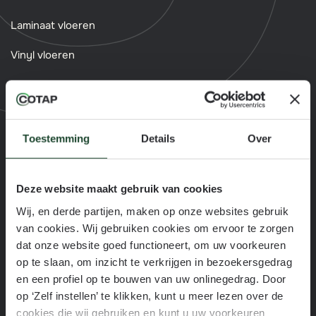
Laminaat vloeren
Vinyl vloeren
Tapijt
Parket
Toestemming
Details
Over
Evc vloeren
Vloertoebehoren
Deze website maakt gebruik van cookies
Wandpanelen
Wij, en derde partijen, maken op onze websites gebruik
van cookies. Wij gebruiken cookies om ervoor te zorgen
Traprenovatie
dat onze website goed functioneert, om uw voorkeuren
Matten
op te slaan, om inzicht te verkrijgen in bezoekersgedrag
en een profiel op te bouwen van uw onlinegedrag. Door
op ‘Zelf instellen’ te klikken, kunt u meer lezen over de
Diensten
cookies die wij gebruiken en kunt u uw voorkeuren