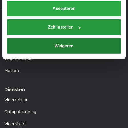
onze
privacyverklaring
.
Accepteren
Parket
Evc vloeren
Zelf instellen
Vloertoebehoren
Weigeren
Wandpanelen
Traprenovatie
Matten
Diensten
Vloerretour
Cotap Academy
Vloerstylist