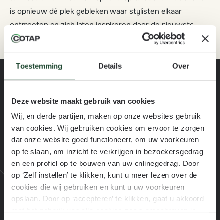
is opnieuw dé plek gebleken waar stylisten elkaar
ontmoeten en zich laten inspireren door de nieuwste
trends.
Toestemming
Details
Over
Deze website maakt gebruik van cookies
Wij, en derde partijen, maken op onze websites gebruik
van cookies. Wij gebruiken cookies om ervoor te zorgen
Assortiment
dat onze website goed functioneert, om uw voorkeuren
op te slaan, om inzicht te verkrijgen in bezoekersgedrag
Pvc vloeren
en een profiel op te bouwen van uw onlinegedrag. Door
op ‘Zelf instellen’ te klikken, kunt u meer lezen over de
Laminaat vloeren
cookies die wij gebruiken en kunt u uw voorkeuren
Vinyl vloeren
opslaan. Door op ‘accepteren’ te klikken, gaat u akkoord
met het gebruik van alle cookies zoals omschreven in
Tapijt