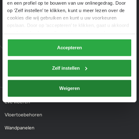
en een profiel op te bouwen van uw onlinegedrag. Door
op ‘Zelf instellen’ te klikken, kunt u meer lezen over de
cookies die wij gebruiken en kunt u uw voorkeuren
Assortiment
opslaan. Door op ‘accepteren’ te klikken, gaat u akkoord
met het gebruik van alle cookies zoals omschreven in
Pvc vloeren
onze
privacyverklaring
.
Accepteren
Laminaat vloeren
Vinyl vloeren
Zelf instellen
Tapijt
Weigeren
Parket
Evc vloeren
Vloertoebehoren
Wandpanelen