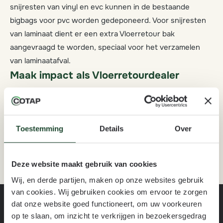
snijresten van vinyl en evc kunnen in de bestaande
bigbags voor pvc worden gedeponeerd. Voor snijresten
van laminaat dient er een extra Vloerretour bak
aangevraagd te worden, speciaal voor het verzamelen
van laminaatafval.
Maak impact als Vloerretourdealer
Maak samen met ons de wereld een stukje groener en
meld u aan als Vloerretourdealer. Met Vloerretour halen
we vloerafval en snijresten kosteloos op en recyclen we
Toestemming
Details
Over
die met een partner tot nieuwe producten ten behoeve
van verschillende industrieën. Wilt u ook
Vloerretourdealer worden? Meld u dan snel aan via
deze
Deze website maakt gebruik van cookies
link.
Wij, en derde partijen, maken op onze websites gebruik
van cookies. Wij gebruiken cookies om ervoor te zorgen
dat onze website goed functioneert, om uw voorkeuren
op te slaan, om inzicht te verkrijgen in bezoekersgedrag